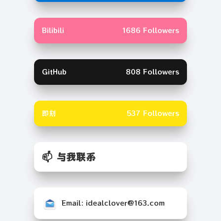
Bilibili
1686 Followers
GitHub
808 Followers
即刻
537 Followers
📫 与我联系
Email: idealclover@163.com