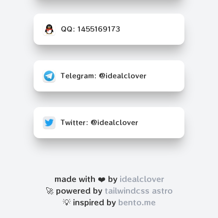
QQ: 1455169173
Telegram: @idealclover
Twitter: @idealclover
made with ❤️ by
idealclover
🚀 powered by
tailwindcss
astro
💡 inspired by
bento.me