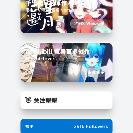
千里邀月（原作 @纯白）
星尘inf/青溯/沨漪 version
2163 Views 🎥
在 Bilibili 查看更多创作
@idealclover
查看更多
👋 关注翠翠
知乎
2916 Followers