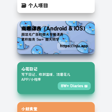
🗃️ 个人项目
南哪课表（Android & iOS）
简洁无广告的南大专属课表
累积服务 5w+ 南大同学
https://nju.app
心花日记
写下日记，收到温暖，浇灌花儿
APP/小程序
8W+ Diaries 📖
小刻食堂