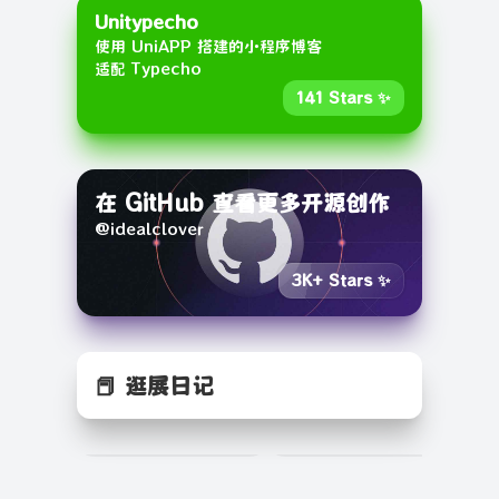
Unitypecho
使用 UniAPP 搭建的小程序博客
适配 Typecho
141 Stars ✨
在 GitHub 查看更多开源创作
@idealclover
3K+ Stars ✨
📕 逛展日记
翠儿逛逛展：黑神
翠儿逛逛展：中国
翠
话悟空艺术展
电影博物馆
博